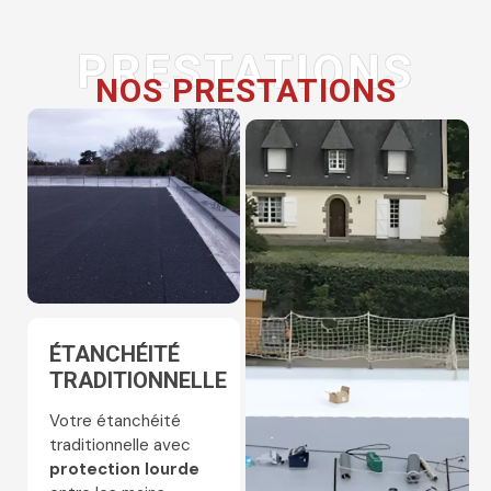
PRESTATIONS
NOS PRESTATIONS
ÉTANCHÉITÉ
ENTRETIEN DE
TRADITIONNELLE
TOITURE
Votre étanchéité
Valorisez votre
traditionnelle avec
patrimoine : une
protection lourde
toiture propre, un