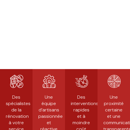
Des
Une
Des
Une
spécialistes
équipe
interventions
proximité
de la
d’artisans
rapides
certaine
rénovation
passionnée
et à
et une
à votre
et
moindre
communicat
service
réactive
coût
transparent